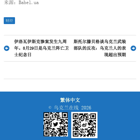
来源：Babel.ua
财经
文
伊洛瓦伊斯克惨案发生九周
斯托尔滕贝格谈乌克兰武装
年。8月29日是乌克兰阵亡卫
部队的反攻：乌克兰人的表
章
士纪念日
现超出预期
导
航
繁体中文
© 乌克兰在线 2026