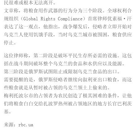
民很难或根本无法离开。
文章称，将粮食用作武器的行为分为三个阶段。全球权利合
规组织（Global Rights Compliance）首席律师优素福·汗
表达了这一观点，他指出，战争爆发后，侵略者立即开始对
乌克兰人使用饥饿手段，当时乌克兰城市被围困，粮食供应
停止。
这位律师称，第二阶段是破坏平民生存所必需的设施。这包
括在战斗期间破坏整个乌克兰的食品和水供应以及能源。
第三阶段是俄罗斯试图阻止或限制乌克兰食品的出口。
需要提醒的是，俄罗斯侵略者继续向叙利亚出口粮食，而这
些粮食就是从暂时被占领的乌克兰领土上偷来的。
梅利托波尔市的占领者为农民创造了极其困难的条件，让他
们将粮食白白交给扎波罗热州被占领地区的地方长官巴利茨
基。
来源：rbc.ua