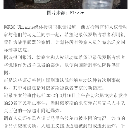
图片来源：Flickr
据RBC-Ukraine媒体援引卫报话报道，西方检察官和人权活动
家与他们的乌克兰同事一起，希望记录俄罗斯占领者利用饥
荒作为战争武器的案例。计划将所有涉案人员的卷宗送交国
际刑事法院。
据该报刊报道，检察官和人权活动家希望记录俄罗斯占领者
将饥饿作为战争武器的案例，以便向国际刑事法院提供证
据。
正是这些证据将使国际刑事法院能够启动这种首次刑事起
诉，其中可能包括对俄罗斯独裁者普京的新指控。
记录在案的事件包括2022年3月16日上午在切尔尼戈夫市发生
的20名平民死亡事件，当时俄罗斯的杀伤弹在乌克兰人排队
买面包的一家超市附近爆炸。
调查人员还在重点调查马里乌波尔市被围困的情况。该市的
食品供应被切断，人道主义援助通道被封锁或遭到轰炸，平