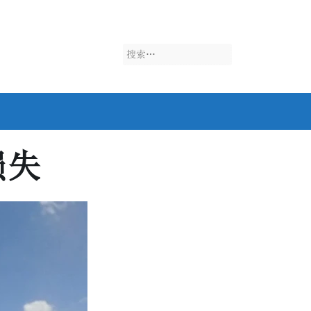
搜
索：
损失