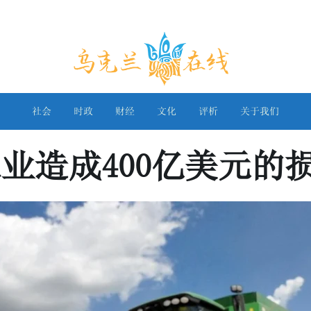
乌克兰在线
社会
时政
财经
文化
评析
关于我们
业造成400亿美元的