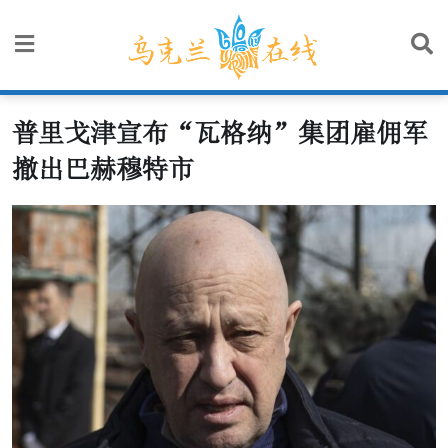
Skip
to
content
普里戈津宣布“瓦格纳”集团雇佣军
撤出巴赫穆特市