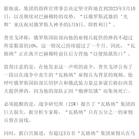
据他说，集团的指挥官理事会决定坚守阵地直到2023年5月10
日，以及继续对巴赫穆特的攻势，“以俄罗斯武器的‘光
辉’来庆祝对俄罗斯人神圣的5月9日，即胜利日”。
普里戈津称，俄罗斯国防部向他的雇佣兵提供的弹药不超过
所需数量的10%，这一情况已持续超过了一个月。因此，“瓦
格纳”正在离开巴赫穆特前往后方营地“以便舔舐伤口”。
值得注意的是，在他发表这一声明的前夕，普里戈津公布了
一段以在战争中丧生的“瓦格纳”雇佣兵为背景的视频。他
呼吁俄罗斯国防部长绍伊古和俄武装力量总参谋长格拉西莫
夫提供弹药，因为他的部队正因“炮弹饥饿”而集体死亡。
必须提醒的是，战争研究所（ISW）报告了“瓦格纳”集团的
巨大损失。据分析专家称，“瓦格纳”只有五分之一的雇佣
兵留在前线。
同时，据白宫报道，有超过3万名“瓦格纳”集团雇佣兵在乌