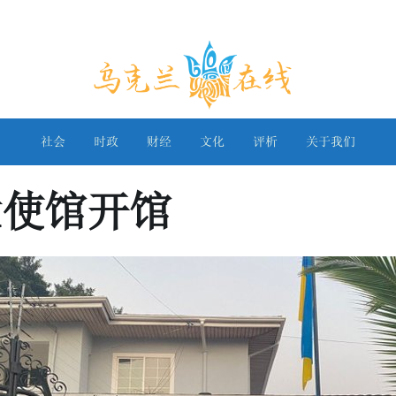
乌克兰在线
社会
时政
财经
文化
评析
关于我们
大使馆开馆