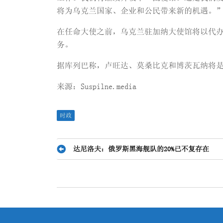
将为乌克兰国家、企业和公民带来新的机遇。
在任命大使之前，乌克兰驻加纳大使馆将以代
务。
据库列巴称，卢旺达、莫桑比克和博茨瓦纳将
来源：Suspilne.media
时政
文
达尼洛夫：俄罗斯黑海舰队的20%已不复存在
章
导
航