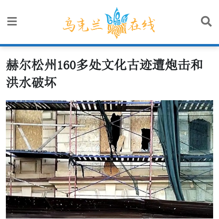
Skip
to
content
赫尔松州160多处文化古迹遭炮击和
洪水破坏