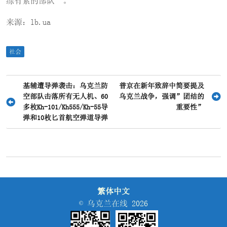
练有素的部队”。
来源：lb.ua
社会
文
基辅遭导弹袭击：乌克兰防
普京在新年致辞中简要提及
空部队击落所有无人机、60
乌克兰战争，强调”团结的
章
多枚Kh-101/Kh555/Kh-55导
重要性”
导
弹和10枚匕首航空弹道导弹
航
繁体中文
© 乌克兰在线 2026