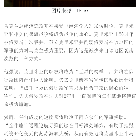
图片来源：lb.ua
乌克兰总统泽连斯基在接受《经济学人》采访时说，克里米
亚和相关的黑海战役将成为战争的重心。克里米亚于2014年
被俄罗斯非法吞并，孤立克里米亚并削弱俄罗斯在该地区的
军事能力对乌克兰极为重要，因为这是减少来自该地区袭击
次数的一种方式。
他强调，克里米亚的解放将成为“世界的榜样”，并将在俄
罗斯国内产生巨大影响。失去克里姆林宫宣传的核心部分将
表明，“成千上万的俄罗斯军官只是因为普京的野心而牺
牲”。失去俄罗斯在过去240年里一直保持的海军基地将使普
京极为尴尬。
然而，任何成功的速度都将取决于西方伙伴的军事援助。
“金牛座”远程巡航导弹能够在目标深处爆炸，有助于摧毁
耗资40亿美元的刻赤海峡大桥，从而有效地将克里米亚半岛