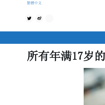
Skip
繁體中文
to
content
Twit
qq
ter
所有年满17岁