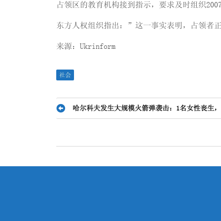
占领区的教育机构接到指示，要求及时组织200
东方人权组织指出：”这一事实表明，占领者正
来源：Ukrinform
社会
文
哈尔科夫发生大规模火箭弹袭击：1名女性丧生，
章
导
航