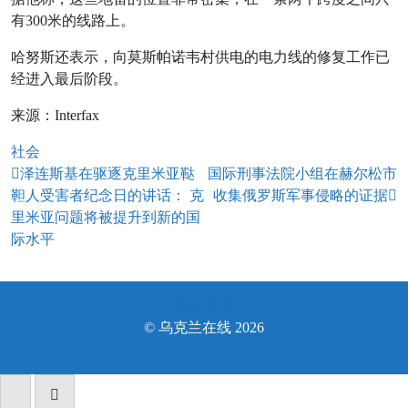
有300米的线路上。
哈努斯还表示，向莫斯帕诺韦村供电的电力线的修复工作已
经进入最后阶段。
来源：Interfax
社会
文
泽连斯基在驱逐克里米亚鞑
国际刑事法院小组在赫尔松市
靼人受害者纪念日的讲话： 克
收集俄罗斯军事侵略的证据
章
里米亚问题将被提升到新的国
导
际水平
航
繁体中文
© 乌克兰在线 2026