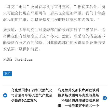
“乌克兰电网”公司首席执行官补充说：”据初步估计，损
失可能会比现在严重两倍，后果也会更加严重。我们非常感
谢我们的同事，并将在修复工程的同时继续加强防御。”
据报道，去年乌克兰对能源部门的设施实行了三级保护，这
帮助我们有效地度过了这个冬天。然而，所采取的措施还不
能提供百分之百的保障，因此能源部门的关键基础设施仍需
安装第三级保护装置。
来源：Ukrinform
财经
文
乌克兰国家石油和天然气公
乌克兰外交部长库列巴谈到
司计划今年将天然气产量至
俄罗斯试图将乌克兰与莫斯
章
少提高5亿立方米
科地区的恐怖袭击联系起
导
来：一长串谎言中的又一个