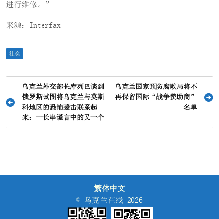
进行维修。”
来源：Interfax
社会
文
乌克兰外交部长库列巴谈到
乌克兰国家预防腐败局将不
俄罗斯试图将乌克兰与莫斯
再保留国际“战争赞助商”
章
科地区的恐怖袭击联系起
名单
导
来：一长串谎言中的又一个
航
繁体中文
© 乌克兰在线 2026