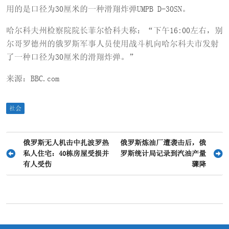
用的是口径为30厘米的一种滑翔炸弹UMPB D-30SN。
哈尔科夫州检察院院长菲尔恰科夫称：“下午16:00左右，别
尔哥罗德州的俄罗斯军事人员使用战斗机向哈尔科夫市发射
了一种口径为30厘米的滑翔炸弹。”
来源：BBC.com
社会
文
俄罗斯无人机击中扎波罗热
俄罗斯炼油厂遭袭击后，俄
私人住宅：40栋房屋受损并
罗斯统计局记录到汽油产量
章
有人受伤
骤降
导
航