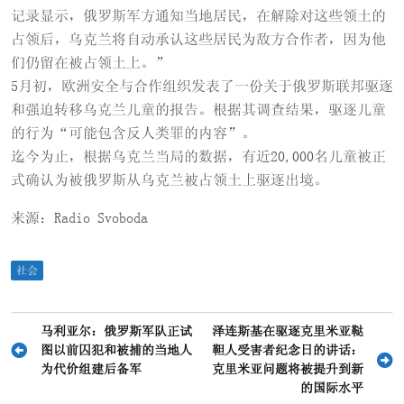
记录显示，俄罗斯军方通知当地居民，在解除对这些领土的
占领后，乌克兰将自动承认这些居民为敌方合作者，因为他
们仍留在被占领土上。”
5月初，欧洲安全与合作组织发表了一份关于俄罗斯联邦驱逐
和强迫转移乌克兰儿童的报告。根据其调查结果，驱逐儿童
的行为“可能包含反人类罪的内容”。
迄今为止，根据乌克兰当局的数据，有近20,000名儿童被正
式确认为被俄罗斯从乌克兰被占领土上驱逐出境。
来源：Radio Svoboda
社会
文
马利亚尔：俄罗斯军队正试
泽连斯基在驱逐克里米亚鞑
图以前囚犯和被捕的当地人
靼人受害者纪念日的讲话：
章
为代价组建后备军
克里米亚问题将被提升到新
导
的国际水平