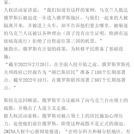
家。
人权活动家讲说：“我们知道有这样的案例，乌克兰人抵达
俄罗斯后被迫进一步进入俄罗斯地区，与他们一起来的人被
隔离开来，并被送上火车，却不告诉他们要去哪里。被驱逐
的乌克兰人还被以各种理由（孩子没有出生证明，欧洲有冠
状病毒流行）拒绝了出售前往第三国的机票。”
她指出，俄罗斯有计划的政策，为转移平民准备了基础设
施：
“截至2022年2月20日，在全面入侵开始之前，俄罗斯罗斯托
夫州政府已经报告为“顿巴斯居民”准备了188个长期部署
点。截至2022年10月，在俄罗斯联邦部署了807个长期部署
点。”
斯纽克还回顾说，俄罗斯军方还破坏了向乌克兰自由领土的
疏散，并炮击了人道主义走廊。
据人权活动家称，俄罗斯对被占领土上的居民施加心理压
力，迫使他们前往俄罗斯，即使这种疏散不是正式的强迫。
ZMINA人权中心新闻处报道：“在哈尔科夫和赫尔松地区，有