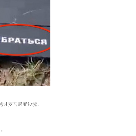
时越过罗马尼亚边境。
件。