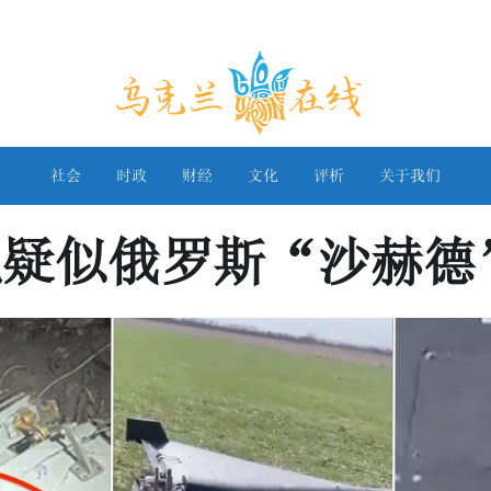
乌克兰在线
社会
时政
财经
文化
评析
关于我们
现疑似俄罗斯“沙赫德