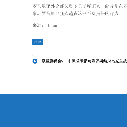
罗马尼亚外交部长奥多贝斯库证实，碎片是在罗
事。罗马尼亚强烈谴责这些不负责任的行为。
来源：lb.ua
社会
文
欧盟委员会： 中国必须影响俄罗斯结束乌克兰
章
导
航