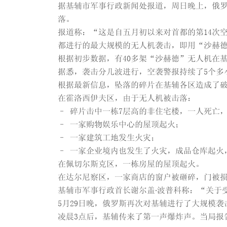
据基辅市军事行政新闻处报道，周日晚上，俄罗
落。
报道称：“这是自五月初以来对首都的第14次
都进行的最大规模的无人机袭击，即用“沙赫
根据初步数据，有40多架“沙赫德”无人机在
据悉，袭击分几波进行，空袭警报持续了5个多
根据最新信息，坠落的碎片在基辅各区造成了
在霍洛西伊夫区，由于无人机被击落：
– 碎片击中一栋7层高的非住宅楼，一人死亡
– 一家购物娱乐中心的屋顶起火；
– 一家建筑工地发生火灾；
– 一家企业境内也发生了火灾，成品仓库起火，
在佩切尔斯克区，一栋房屋的屋顶起火。
在达尔尼察区，一家商店的窗户被砸碎，门被
基辅市军事行政首长谢尔盖∙波普科称：“关于
5月29日晚，俄罗斯再次对基辅进行了大规模袭
凌晨3点后，基辅传来了第一声爆炸声。当局报