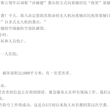
斯占领军以40架“沙赫德”袭击的方式向基辅居民“祝贺”基
空袭！今天，敌人决定借助其致命的无人机向基辅居民祝贺基辅
德”自杀式无人机的袭击。”
基辅的空域被防空部队摧毁。
小时。
破坏和人员伤亡。
，一人住院；
破坏面积达1000平方米，有一名受害者。
损坏。
受害者的信息正在得到澄清。紧急服务正在所有现场工作。我们
击。
告防空工作得成功。这是自5月初以来敌人对首都的第15次空袭