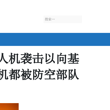
搜
索：
人机袭击以向基
机都被防空部队