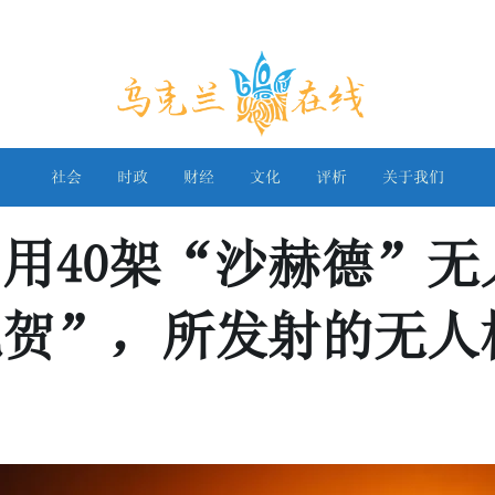
乌克兰在线
社会
时政
财经
文化
评析
关于我们
用40架“沙赫德”无
祝贺”，所发射的无人