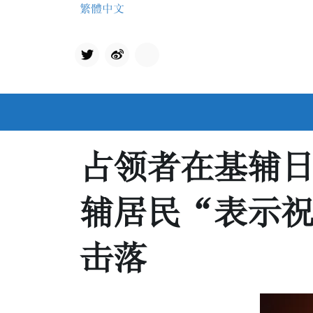
Skip
繁體中文
to
content
Twit
qq
ter
占领者在基辅日
辅居民“表示
击落