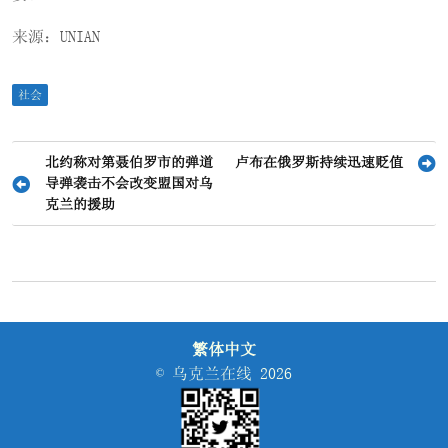
来源：UNIAN
社会
文
北约称对第聂伯罗市的弹道
卢布在俄罗斯持续迅速贬值
导弹袭击不会改变盟国对乌
章
克兰的援助
导
航
繁体中文
© 乌克兰在线 2026