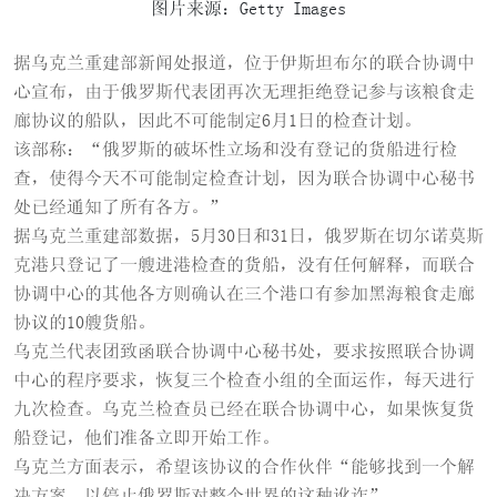
图片来源：Getty Images
据乌克兰重建部新闻处报道，位于伊斯坦布尔的联合协调中
心宣布，由于俄罗斯代表团再次无理拒绝登记参与该粮食走
廊协议的船队，因此不可能制定6月1日的检查计划。
该部称：“俄罗斯的破坏性立场和没有登记的货船进行检
查，使得今天不可能制定检查计划，因为联合协调中心秘书
处已经通知了所有各方。”
据乌克兰重建部数据，5月30日和31日，俄罗斯在切尔诺莫斯
克港只登记了一艘进港检查的货船，没有任何解释，而联合
协调中心的其他各方则确认在三个港口有参加黑海粮食走廊
协议的10艘货船。
乌克兰代表团致函联合协调中心秘书处，要求按照联合协调
中心的程序要求，恢复三个检查小组的全面运作，每天进行
九次检查。乌克兰检查员已经在联合协调中心，如果恢复货
船登记，他们准备立即开始工作。
乌克兰方面表示，希望该协议的合作伙伴“能够找到一个解
决方案，以停止俄罗斯对整个世界的这种讹诈”。