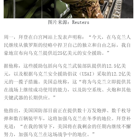
图片来源：Reuters
周一，拜登在白宫网站上发表声明称：“今天，在乌克兰人
民继续从俄罗斯的侵略中捍卫自己的独立和自由之际，我自
豪地宣布向乌克兰提供近25亿美元的安全援助。”
据他称，这些援助包括向乌克兰武装部队提供的12.5亿美
元，以及根据乌克兰安全援助倡议（USAI）采取的12.2亿美
元的一揽子措施。美国总统称，这“将为乌克兰立即提供其
在战场上继续成功使用的能力，以及防空系统、火炮和其他
关键武器的长期供应。”
他指出，美国国防部目前正在提供数十万发炮弹、数千枚导
弹和数百辆装甲车，这将加强乌克兰在冬季的地位。拜登补
充道：“在我的领导下，美国将在我剩余的任期内继续不懈
努力，加强乌克兰在这场战争中的地位。”