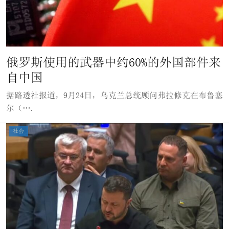
俄罗斯使用的武器中约60%的外国部件来
自中国
据路透社报道，9月24日，乌克兰总统顾问弗拉修克在布鲁塞
尔（….
社会