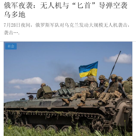
俄军夜袭：无人机与“匕首”导弹空袭
乌多地
7月28日夜间，俄罗斯军队对乌克兰发动大规模无人机袭击，
袭击….
社会