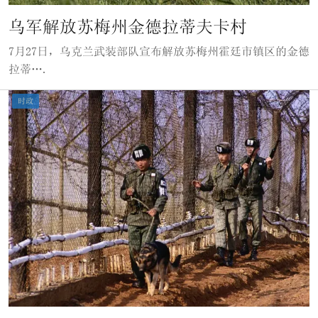
乌军解放苏梅州金德拉蒂夫卡村
7月27日，乌克兰武装部队宣布解放苏梅州霍廷市镇区的金德
拉蒂….
时政