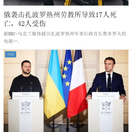
俄袭击扎波罗热州劳教所导致17人死
亡，42人受伤
据RBC-乌克兰媒体援引扎波罗热州军事行政首长费多罗夫的
电报….
时政