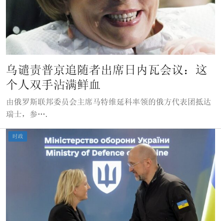
乌谴责普京追随者出席日内瓦会议：这
个人双手沾满鲜血
由俄罗斯联邦委员会主席马特维延科率领的俄方代表团抵达
瑞士，参….
时政