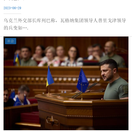
2023-06-29
乌克兰外交部长库列巴称，瓦格纳集团领导人普里戈津领导
的兵变如….
社会