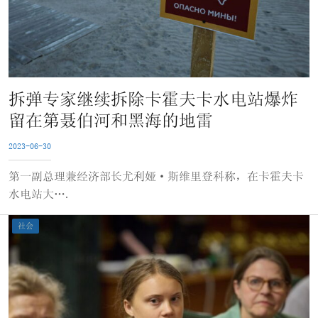
拆弹专家继续拆除卡霍夫卡水电站爆炸
留在第聂伯河和黑海的地雷
2023-06-30
第一副总理兼经济部长尤利娅·斯维里登科称，在卡霍夫卡
水电站大….
社会