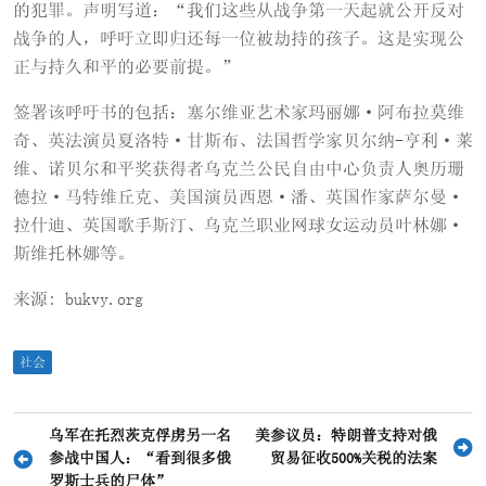
的犯罪。声明写道：“我们这些从战争第一天起就公开反对
战争的人，呼吁立即归还每一位被劫持的孩子。这是实现公
正与持久和平的必要前提。”
签署该呼吁书的包括：塞尔维亚艺术家玛丽娜·阿布拉莫维
奇、英法演员夏洛特·甘斯布、法国哲学家贝尔纳-亨利·莱
维、诺贝尔和平奖获得者乌克兰公民自由中心负责人奥历珊
德拉·马特维丘克、美国演员西恩·潘、英国作家萨尔曼·
拉什迪、英国歌手斯汀、乌克兰职业网球女运动员叶林娜·
斯维托林娜等。
来源: bukvy.org
社会
文
乌军在托烈茨克俘虏另一名
美参议员：特朗普支持对俄
参战中国人：“看到很多俄
贸易征收500%关税的法案
章
罗斯士兵的尸体”