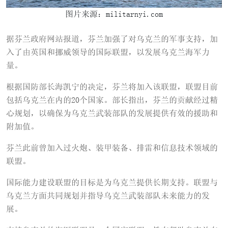
图片来源：militarnyi.com
据芬兰政府网站报道，芬兰加强了对乌克兰的军事支持，加
入了由英国和挪威领导的国际联盟，以发展乌克兰海军力
量。
根据国防部长海凯宁的决定，芬兰将加入该联盟，联盟目前
包括乌克兰在内的20个国家。部长指出，芬兰的贡献经过精
心规划，以确保为乌克兰武装部队的发展提供有效的援助和
附加值。
芬兰此前曾加入过火炮、装甲装备、排雷和信息技术领域的
联盟。
国际能力建设联盟的目标是为乌克兰提供长期支持。联盟与
乌克兰方面共同规划并指导乌克兰武装部队未来能力的发
展。