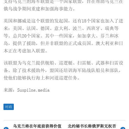
支持乌克兰的海军联盟是一个国家联盟，旨在帮助乌克兰在
俄乌战争期间重建和加强海事能力。
英国和挪威是这个联盟的发起国，还有18个国家也加入了进
来：美国、法国、德国、意大利、波兰、西班牙、瑞典等
等。总共20个国家。其中一些国家，如加拿大、芬兰和冰
岛，提供了援助，但并非联盟的正式成员国。澳大利亚和日
本正在考虑加入联盟。
该联盟为乌克兰提供舰船、巡逻艇、扫雷艇、武器和扫雷设
备。除了技术援助外，盟国还培训海军陆战队船员和部队，
使他们能够执行海上和河道巡逻任务。
来源：Suspilne.media
时政
文
乌克兰将在年底前获得价值
北约秘书长称俄罗斯无权否