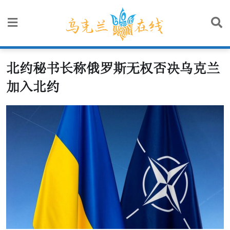
Skip
to
content
北约秘书长称俄罗斯无权否决乌克兰
加入北约