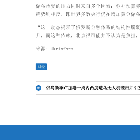
储备承受的压力同时来自多个因素：弥补预算
趋势则相反，即世界多数央行仍在增加黄金储
“这一动态揭示了俄罗斯金融体系的结构性脆
升，而这种依赖，北京很可能并不认为是负担
来源: Ukrinform
财经
文
俄乌斯季卢加港一周内两度遭乌无人机袭击并引
章
导
航