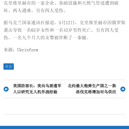
克里维里赫市的一家企业、基础设施和天然气管道遭到破
坏。两人遇难，另有四人受伤。
据乌克兰国家通讯社报道，5月12日，克里维里赫市因俄罗斯
袭击导致一名65岁女性和一名43岁男性死亡。另有四人受
伤。一名九个月大的女婴被炸断了一条腿。
来源：Ukrinform
社会
文
美国防部长：美向乌派遣军
北约最大炮弹生产国之一斯
人以研究无人机作战经验
洛伐克将增加对乌供应
章
导
航