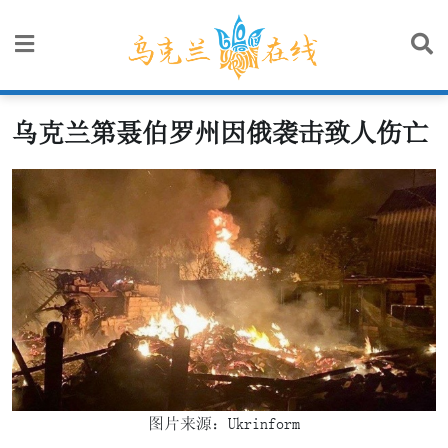
Skip
to
content
乌克兰第聂伯罗州因俄袭击致人伤亡
图片来源：Ukrinform