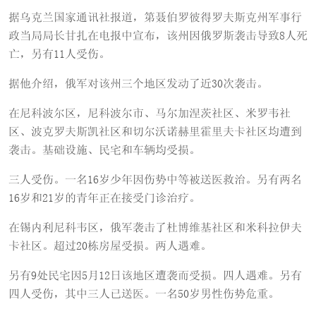
据乌克兰国家通讯社报道，第聂伯罗彼得罗夫斯克州军事行
政当局局长甘扎在电报中宣布，该州因俄罗斯袭击导致8人死
亡，另有11人受伤。
据他介绍，俄军对该州三个地区发动了近30次袭击。
在尼科波尔区，尼科波尔市、马尔加涅茨社区、米罗韦社
区、波克罗夫斯凯社区和切尔沃诺赫里霍里夫卡社区均遭到
袭击。基础设施、民宅和车辆均受损。
三人受伤。一名16岁少年因伤势中等被送医救治。另有两名
16岁和21岁的青年正在接受门诊治疗。
在锡内利尼科韦区，俄军袭击了杜博维基社区和米科拉伊夫
卡社区。超过20栋房屋受损。两人遇难。
另有9处民宅因5月12日该地区遭袭而受损。四人遇难。另有
四人受伤，其中三人已送医。一名50岁男性伤势危重。