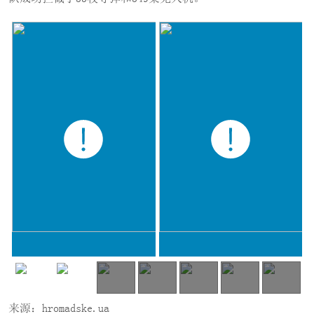
来源：hromadske.ua