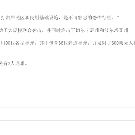
意打击居民区和民用基础设施，是不可容忍的恐怖行径。”
发动了大规模联合袭击，并同时炮击了切尔卡瑟州和波尔塔瓦州。
用90枚各型导弹，其中包含36枚弹道导弹，并发射了600架无
另有2人遇难。
”