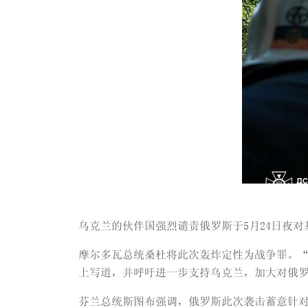
乌克兰的伙伴国强烈谴责俄罗斯于5月24日夜
摩尔多瓦总统桑杜将此次轰炸定性为战争罪。“
上写道，并呼吁进一步支持乌克兰，加大对俄
芬兰总统斯图布强调，俄罗斯此次袭击蓄意针对