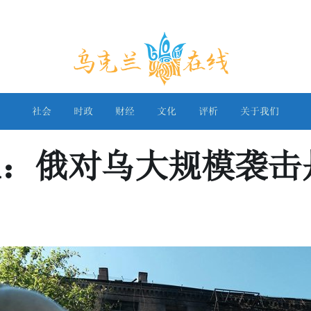
乌克兰在线
社会
时政
财经
文化
评析
关于我们
人：俄对乌大规模袭击