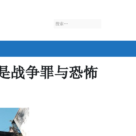
搜
索：
是战争罪与恐怖