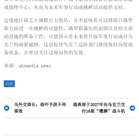
或指挥中心，从而为未来军事行动或挑衅活动提供支持。
边境地区缺乏大规模兵力集结，并不意味着可以排除白俄罗
斯方面进一步挑衅的可能性。俄罗斯施压的加剧以及相关基
础设施的准备工作，可能预示着未来将升级军事行动或对乌
克兰构成新威胁。这也促使乌克兰边防部门继续保持高度战
备状态，并密切关注边境局势的发展。
来源: ukrmedia.news
时政
文
乌外交部长：恐吓手段不再
瑞典将于2027年向乌克兰交
奏效
付16架“鹰狮”战斗机
章
导
航