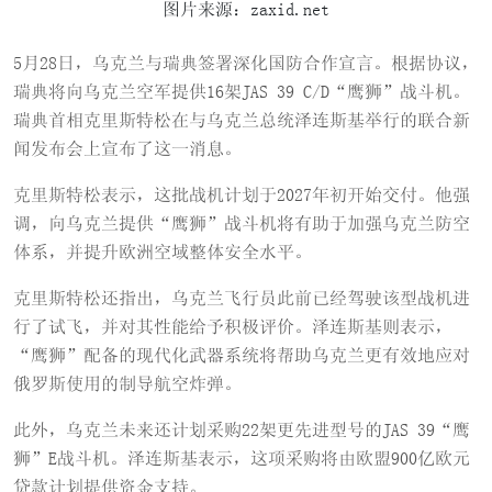
图片来源：zaxid.net
5月28日，乌克兰与瑞典签署深化国防合作宣言。根据协议，
瑞典将向乌克兰空军提供16架JAS 39 C/D“鹰狮”战斗机。
瑞典首相克里斯特松在与乌克兰总统泽连斯基举行的联合新
闻发布会上宣布了这一消息。
克里斯特松表示，这批战机计划于2027年初开始交付。他强
调，向乌克兰提供“鹰狮”战斗机将有助于加强乌克兰防空
体系，并提升欧洲空域整体安全水平。
克里斯特松还指出，乌克兰飞行员此前已经驾驶该型战机进
行了试飞，并对其性能给予积极评价。泽连斯基则表示，
“鹰狮”配备的现代化武器系统将帮助乌克兰更有效地应对
俄罗斯使用的制导航空炸弹。
此外，乌克兰未来还计划采购22架更先进型号的JAS 39“鹰
狮”E战斗机。泽连斯基表示，这项采购将由欧盟900亿欧元
贷款计划提供资金支持。