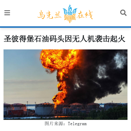
Skip
to
content
圣彼得堡石油码头因无人机袭击起火
图片来源：Telegram