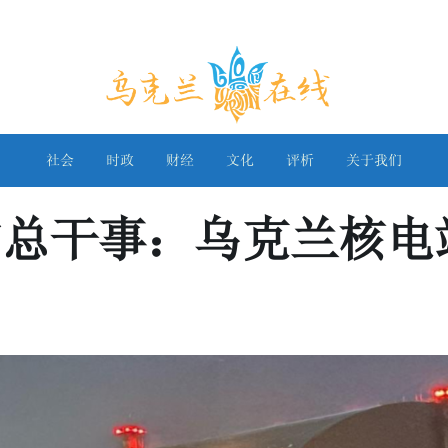
乌克兰在线
社会
时政
财经
文化
评析
关于我们
构总干事：乌克兰核电