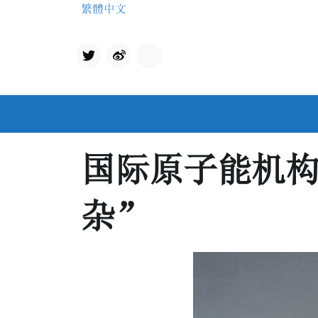
Skip
繁體中文
to
content
Twit
qq
ter
国际原子能机
杂”