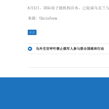
6月5日，国际原子能机构宣布，已促成乌克兰
来源: Ukrinform
社会
文
乌外交官呼吁禁止俄军人参与联合国维和行动
章
导
航