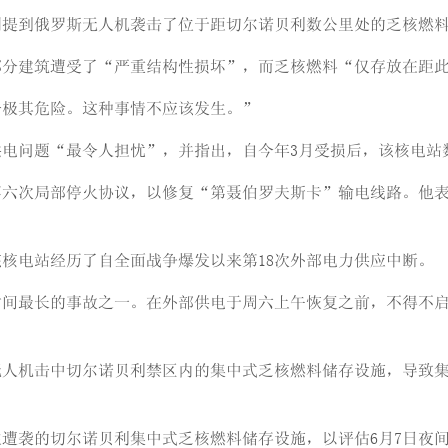
别提到俄罗斯无人机袭击了位于距切尔诺贝利数公里处的乏核燃
部分建筑遭受了“严重结构性损坏”，而乏核燃料“仅存放在距
击极其危险。这种事情不应该发生。”
电问题“最令人担忧”，并指出，自今年3月受损后，该核电站
第六次局部停火协议，以修复“第聂伯罗夫斯卡”输电线路。他
核电站经历了自全面战争爆发以来第18次外部电力供应中断。
时间最长的事故之一。在外部供电于周六上午恢复之前，不得不
无人机击中切尔诺贝利禁区内的集中式乏核燃料储存设施，导致
遭袭的切尔诺贝利集中式乏核燃料储存设施，以评估6月7日夜