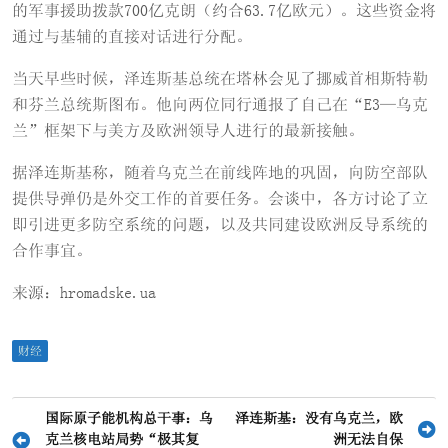
的军事援助拨款700亿克朗（约合63.7亿欧元）。这些资金将
通过与基辅的直接对话进行分配。
当天早些时候，泽连斯基总统在塔林会见了挪威首相斯特勒
和芬兰总统斯图布。他向两位同行通报了自己在“E3—乌克
兰”框架下与美方及欧洲领导人进行的最新接触。
据泽连斯基称，随着乌克兰在前线阵地的巩固，向防空部队
提供导弹仍是外交工作的首要任务。会谈中，各方讨论了立
即引进更多防空系统的问题，以及共同建设欧洲反导系统的
合作事宜。
来源：hromadske.ua
财经
文
国际原子能机构总干事：乌
泽连斯基：没有乌克兰，欧
克兰核电站局势“极其复
洲无法自保