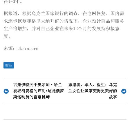
在1-3年。
据报道，根据乌克兰国家银行的调查，在电网恢复、国内需
求逐步恢复和格里夫纳升值的情况下，企业预计商品和服务
生产将增加，并对自己企业在未来12个月的发展持积极态
度。
来源：Ukrinform
财经
文
古策伊特关于奥尔加·哈兰
志愿者、军人、医生：乌克
被取消资格的声明:这是俄罗
兰女性让国家变得更美好的
章
斯运动员的蓄意挑衅
故事
导
航