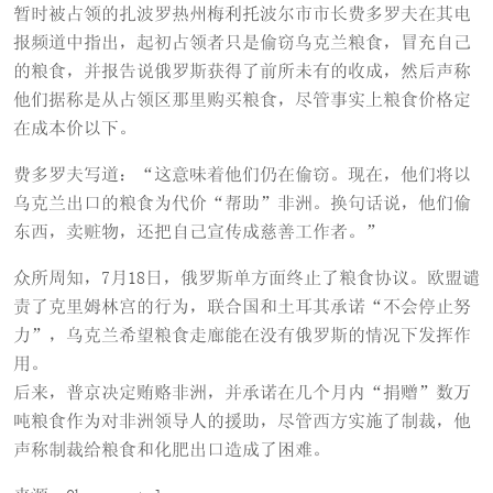
暂时被占领的扎波罗热州梅利托波尔市市长费多罗夫在其电
报频道中指出，起初占领者只是偷窃乌克兰粮食，冒充自己
的粮食，并报告说俄罗斯获得了前所未有的收成，然后声称
他们据称是从占领区那里购买粮食，尽管事实上粮食价格定
在成本价以下。
费多罗夫写道：“这意味着他们仍在偷窃。现在，他们将以
乌克兰出口的粮食为代价“帮助”非洲。换句话说，他们偷
东西，卖赃物，还把自己宣传成慈善工作者。”
众所周知，7月18日，俄罗斯单方面终止了粮食协议。欧盟谴
责了克里姆林宫的行为，联合国和土耳其承诺“不会停止努
力”，乌克兰希望粮食走廊能在没有俄罗斯的情况下发挥作
用。
后来，普京决定贿赂非洲，并承诺在几个月内“捐赠”数万
吨粮食作为对非洲领导人的援助，尽管西方实施了制裁，他
声称制裁给粮食和化肥出口造成了困难。