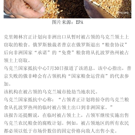
图片来源：EPA
克里姆林宫正计划向非洲出口从暂时被占领的乌克兰领土上
窃取的粮食。俄罗斯独裁者普京在俄罗斯退出“粮食协议”
后向非洲国家“承诺”的“免费”粮食将从扎波罗热州被占
领土上窃取。
乌克兰国家抵抗中心7月30日报道了该消息。该中心指出，普
京失败的俄非峰会有占领机构“国家粮食运营商”的代表参
加。
该机构在被占领的乌克兰城市抢劫当地农民。
乌克兰国家抵抗中心称：“占领者正计划将掠夺的乌克兰粮
食从扎波罗热州的临时被占领土出口到非洲国家。”
该报告还提醒说，在临时被占领土上，占领军继续实施出售
乌克兰农民粮食的腐败计划。例如，被占领地区的所有农民
都必须以低于市场价数倍的固定价格向敌人出售小麦。