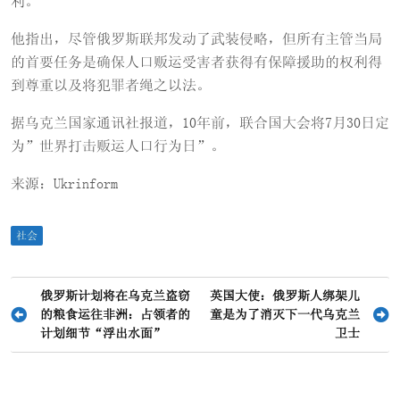
利。”
他指出，尽管俄罗斯联邦发动了武装侵略，但所有主管当局
的首要任务是确保人口贩运受害者获得有保障援助的权利得
到尊重以及将犯罪者绳之以法。
据乌克兰国家通讯社报道，10年前，联合国大会将7月30日定
为”世界打击贩运人口行为日”。
来源：Ukrinform
社会
文
俄罗斯计划将在乌克兰盗窃
英国大使：俄罗斯人绑架儿
的粮食运往非洲：占领者的
童是为了消灭下一代乌克兰
章
计划细节“浮出水面”
卫士
导
航