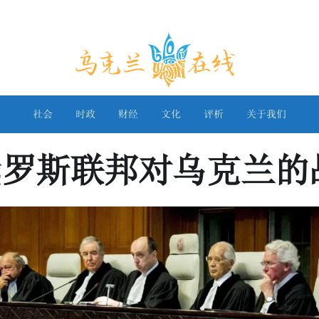
乌克兰在线
社会
时政
财经
文化
评析
关于我们
俄罗斯联邦对乌克兰的