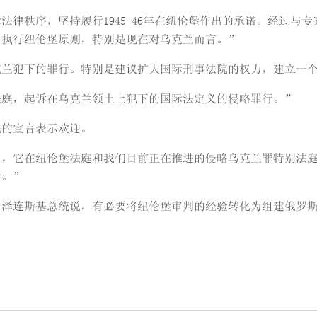
法律秩序，坚持履行1945-46年在纽伦堡作出的承诺。经过与
要执行纽伦堡原则，特别是现在对乌克兰而言。”
克兰犯下的罪行。特别是建议扩大国际刑事法院的权力，建立一
法庭，起诉在乌克兰领土上犯下的国际法定义的侵略罪行。”
院的宣言表示欢迎。
》，它在纽伦堡法庭和我们目前正在推进的侵略乌克兰罪特别法
责。”
，泽连斯基总统说，有必要将纽伦堡审判的经验转化为组建俄罗