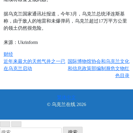
据乌克兰国家通讯社报道，今年3月，乌克兰总统泽连斯基
称，由于敌人的地雷和未爆弹药，乌克兰超过17万平方公里
的领土仍然很危险。
来源：Ukrinform
财经
文
近年来最大的天然气井之一已
国际博物馆协会和乌克兰文化
在乌克兰启动
和信息政策部编制濒危文物红
章
色目录
导
航
繁体中文
© 乌克兰在线 2026
搜